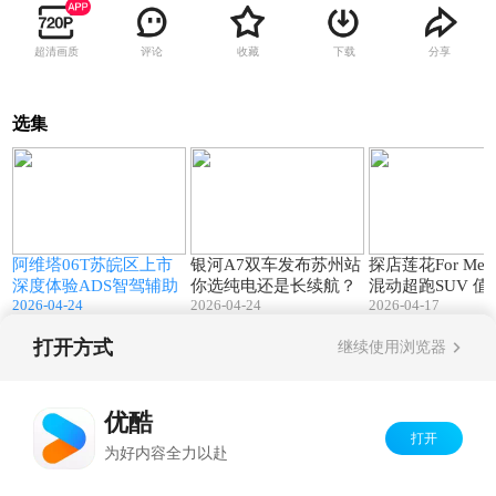
超清画质
评论
收藏
下载
分享
选集
1
11:10
04:38
苏
阿维塔06T苏皖区上市
银河A7双车发布苏州站
探店莲花For Me 
深度体验ADS智驾辅助
你选纯电还是长续航？
混动超跑SUV 
2026-04-24
2026-04-24
2026-04-17
打开方式
继续使用浏览器
Copyright©
2026
优酷 youku.com
版权所有
京ICP备06050721号-1
优酷
打开
为好内容全力以赴